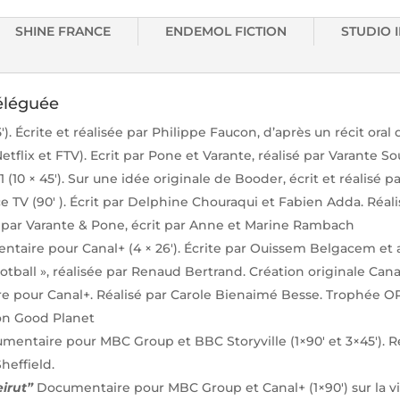
SHINE FRANCE
ENDEMOL FICTION
STUDIO 
Déléguée
). Écrite et réalisée par
Philippe Faucon,
d’après un récit ora
flix et FTV). Ecrit par Pone et Varante, réalisé par Varante So
1 (10 × 45′). Sur une idée originale de Booder, écrit et réalisé 
 TV (90′ ). Écrit par Delphine Chouraqui et Fabien Adda. Réalis
e par
Varante & Pone, écrit par Anne et Marine Rambach
ntaire pour Canal+ (4 × 26′). Écrite par Ouissem Belgacem et 
otball », réalisée par Renaud Bertrand. Création originale Cana
e pour Canal+. Réalisé par Carole Bienaimé Besse.
Trophée OR
on Good Planet
mentaire pour MBC Group et BBC Storyville (1×90′ et 3×45′). R
Sheffield.
eirut”
Documentaire pour MBC Group et Canal+ (1×90′) sur la vie e