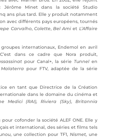
es avec Warner Bros. En 2002, elle rejoint
ec Jérôme Minet dans la société Studio
cinq ans plus tard. Elle y produit notamment
ion avec différents pays européens, tournés
epe Carvalho
,
Colette
,
Bel Ami
et
L’Affaire
es groupes internationaux, Endemol en avril
C’est dans ce cadre que Nora produit,
ssassinat
pour Canal+, la série
Tunnel
en
t
Malaterra
pour FTV, adaptée de la série
tice en tant que Directrice de la Création
internationale dans le domaine du cinéma et
he Medici (RAI),
Riviera (Sky)
,
Britannia
g pour cofonder la société ALEF ONE. Elle y
is et international, des séries et films tels
unou
, une collection pour TF1,
Nismet,
une