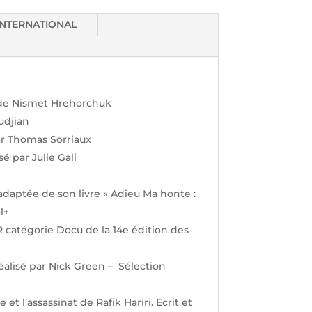
INTERNATIONAL
l de Nismet Hrehorchuk
udjian
par Thomas Sorriaux
é par Julie Gali
adaptée de son livre « Adieu Ma honte :
l+
 catégorie Docu de la 14e édition des
éalisé par Nick Green – Sélection
t l’assassinat de Rafik Hariri. Ecrit et