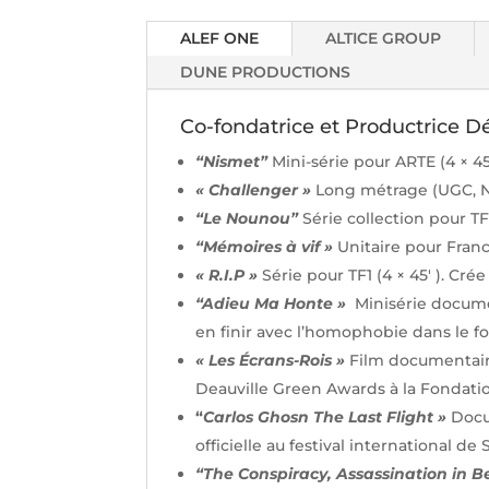
ALEF ONE
ALTICE GROUP
DUNE PRODUCTIONS
Co-fondatrice et Productrice 
“Nismet”
Mini-série pour ARTE (4 × 45′
« Challenger »
Long métrage (UGC, Net
“Le Nounou
”
Série collection pour TF
“
Mémoires à vif »
Unitaire pour France
« R.I.P »
Série pour TF1 (4 × 45′ ). Cré
“Adieu Ma Honte »
Minisérie docume
en finir avec l’homophobie dans le fo
« Les Écrans-Rois »
Film documentair
Deauville Green Awards à la Fondati
“
Carlos Ghosn The Last Flight »
D
ocu
officielle au festival international de 
“The Conspiracy, Assassination in B