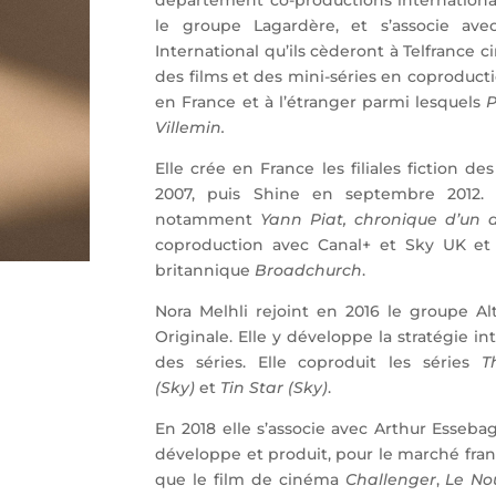
département co-productions international
le groupe Lagardère, et s’associe av
International qu’ils cèderont à Telfrance 
des films et des mini-séries en coproduct
en France et à l’étranger parmi lesquels
P
Villemin.
Elle crée en France les filiales fiction d
2007, puis Shine en septembre 2012. 
notamment
Yann Piat, chronique d’un a
coproduction avec Canal+ et Sky UK e
britannique
Broadchurch
.
Nora Melhli rejoint en 2016 le groupe Al
Originale. Elle y développe la stratégie 
des séries. Elle coproduit les séries
T
(Sky)
et
Tin Star (Sky)
.
En 2018 elle s’associe avec Arthur Esseba
développe et produit, pour le marché frança
que le film de cinéma
Challenger
,
Le No