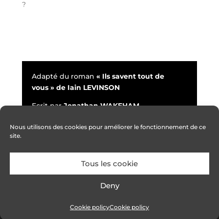
?
Adapté du roman
« Ils savent tout de
vous » de Iain LEVINSON
Ecrit par
Jonathan WAKEHAM
Série 6×52′ – en développement
Nous utilisons des cookies pour améliorer le fonctionnement de ce
site.
Tous les cookie
Suivez nous sur
ııı CONTACT +33 1 42 56 98
Deny
98 -
contact@alef-one.com
ııı
Mentions légales
ııı
Cookie policy
Cookie policy
Cookie policy