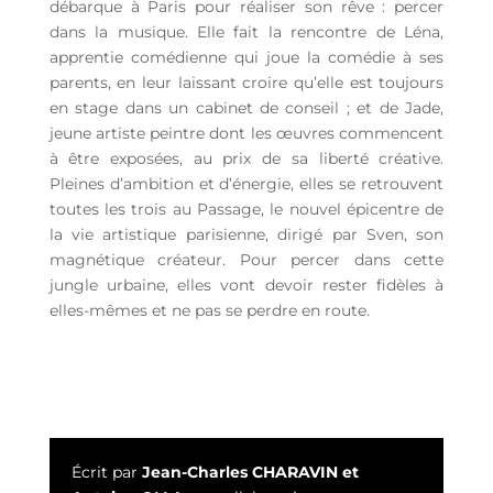
débarque à Paris pour réaliser son rêve : percer
dans la musique. Elle fait la rencontre de Léna,
apprentie comédienne qui joue la comédie à ses
parents, en leur laissant croire qu’elle est toujours
en stage dans un cabinet de conseil ; et de Jade,
jeune artiste peintre dont les œuvres commencent
à être exposées, au prix de sa liberté créative.
Pleines d’ambition et d’énergie, elles se retrouvent
toutes les trois au Passage, le nouvel épicentre de
la vie artistique parisienne, dirigé par Sven, son
magnétique créateur. Pour percer dans cette
jungle urbaine, elles vont devoir rester fidèles à
elles-mêmes et ne pas se perdre en route.
Écrit par
Jean-Charles CHARAVIN et